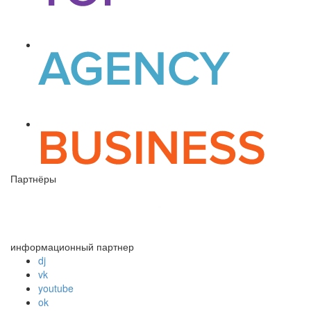
Партнёры
информационный партнер
dj
vk
youtube
ok