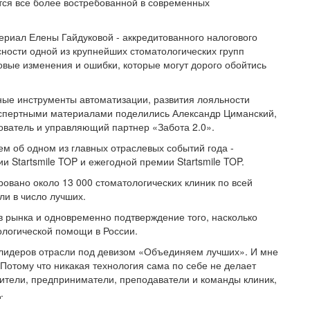
тся все более востребованной в современных
риал Елены Гайдуковой - аккредитованного налогового
сности одной из крупнейших стоматологических групп
овые изменения и ошибки, которые могут дорого обойтись
ные инструменты автоматизации, развития лояльности
кспертными материалами поделились Александр Циманский,
нователь и управляющий партнер «Забота 2.0».
м об одном из главных отраслевых событий года -
 Startsmile TOP и ежегодной премии Startsmile TOP.
ровано около 13 000 стоматологических клиник по всей
ли в число лучших.
в рынка и одновременно подтверждение того, насколько
ологической помощи в России.
лидеров отрасли под девизом «Объединяем лучших». И мне
 Потому что никакая технология сама по себе не делает
дители, предприниматели, преподаватели и команды клиник,
.