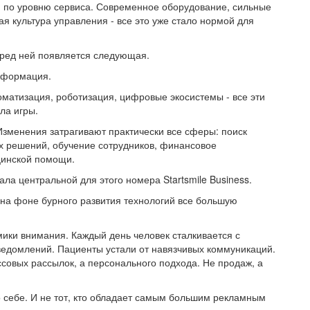
 и по уровню сервиса. Современное оборудование, сильные
ая культура управления - все это уже стало нормой для
еред ней появляется следующая.
сформация.
оматизация, роботизация, цифровые экосистемы - все эти
ла игры.
 Изменения затрагивают практически все сферы: поиск
х решений, обучение сотрудников, финансовое
цинской помощи.
а центральной для этого номера Startsmile Business.
 на фоне бурного развития технологий все большую
ики внимания. Каждый день человек сталкивается с
едомлений. Пациенты устали от навязчивых коммуникаций.
совых рассылок, а персонального подхода. Не продаж, а
 о себе. И не тот, кто обладает самым большим рекламным