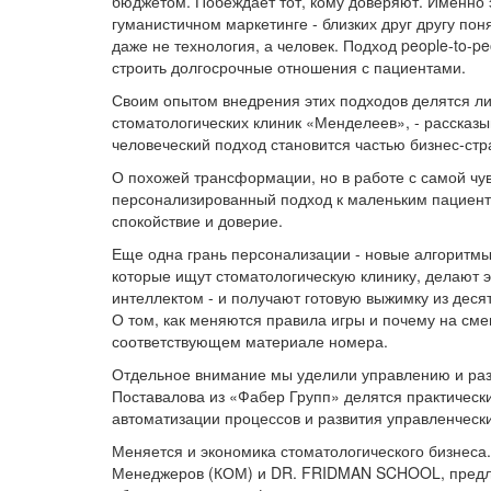
бюджетом. Побеждает тот, кому доверяют. Именно
гуманистичном маркетинге - близких друг другу пон
даже не технология, а человек. Подход people-to-p
строить долгосрочные отношения с пациентами.
Своим опытом внедрения этих подходов делятся ли
стоматологических клиник «Менделеев», - рассказыв
человеческий подход становится частью бизнес-стр
О похожей трансформации, но в работе с самой чув
персонализированный подход к маленьким пациента
спокойствие и доверие.
Еще одна грань персонализации - новые алгоритмы
которые ищут стоматологическую клинику, делают эт
интеллектом - и получают готовую выжимку из деся
О том, как меняются правила игры и почему на см
соответствующем материале номера.
Отдельное внимание мы уделили управлению и раз
Поставалова из «Фабер Групп» делятся практическ
автоматизации процессов и развития управленческ
Меняется и экономика стоматологического бизнес
Менеджеров (КОМ) и DR. FRIDMAN SCHOOL, предлаг