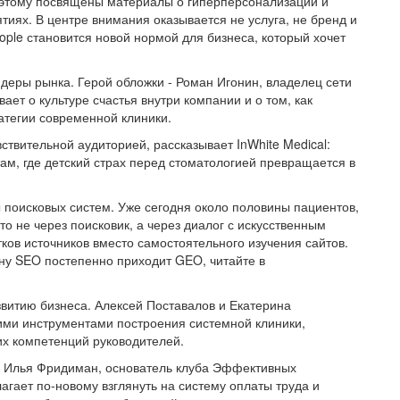
 этому посвящены материалы о гиперперсонализации и
ятиях. В центре внимания оказывается не услуга, не бренд и
eople становится новой нормой для бизнеса, который хочет
деры рынка. Герой обложки - Роман Игонин, владелец сети
ает о культуре счастья внутри компании и о том, как
атегии современной клиники.
ствительной аудиторией, рассказывает InWhite Medical:
м, где детский страх перед стоматологией превращается в
 поисковых систем. Уже сегодня около половины пациентов,
о не через поисковик, а через диалог с искусственным
тков источников вместо самостоятельного изучения сайтов.
ену SEO постепенно приходит GEO, читайте в
витию бизнеса. Алексей Поставалов и Екатерина
ими инструментами построения системной клиники,
их компетенций руководителей.
а. Илья Фридиман, основатель клуба Эффективных
ает по-новому взглянуть на систему оплаты труда и