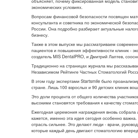
объясняет, почему фиксированная модель станови
экономических условиях.
Вопросам финансовой безопасности посвящен мате
консультанта и советника по экономической безопа
России. Она подробно разбирает актуальные налог
бизнесу.
Также в этом выпуске мы рассматриваем современ
пациентов и повышения эффективности клиник - э
создатель MIS DentalPRO, и Дмитрий Лаптев, соос
Традиционно на страницах журнала мы рассказывае
Независимом Рейтинге Частных Стоматологий России
В этом году экспертами Startsmile было проанализи
стране. Лишь 100 взрослых и 90 детских клиник вош
Это доли процента от общего количества участнико
высокими становятся требования к качеству стомат
Ежегодная церемония награждения вновь собрала 
кажется, именно эта идея сегодня особенно важна.
отрасль сильнее. Это делают люди - врачи, руково
которые каждый день двигают стоматологию вперед